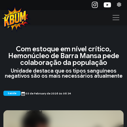
Com estoque em nível crítico,
Hemonúcleo de Barra Mansa pede
colaboração da população
Unidade destaca que os tipos sanguíneos
negativos são os mais necessários atualmente
calendar_month
Saúde
03 de February de 2026 às 06:34