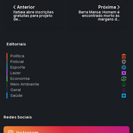
Anterior
Próxima
Itatiaia abre inscrições
Barra Mansa: Homem é
gratuitas para projeto
encontrado morto às
de...
margens d...
Editoriais
account_balance
Política
local_police
Policial
sports_soccer
Esporte
local_activity
Lazer
currency_exchange
Economia
pets
Meio Ambiente
person
Geral
local_hospital
Saúde
Redes Sociais
Instagram