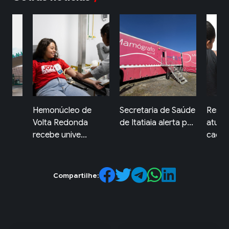
de
Secretaria de Saúde
Resende reforça
Resen
a
de Itatiaia alerta p...
atualização da
carre
caderneta...
mul...
Compartilhe: