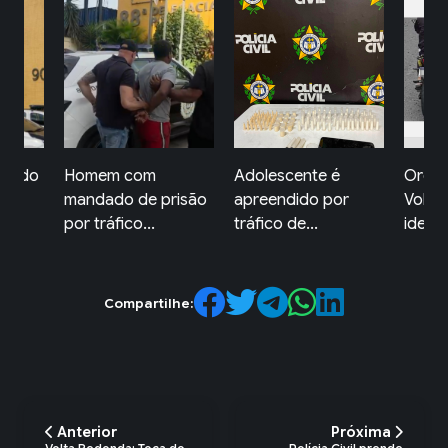
omem com
Adolescente é
Ordem Pública 
andado de prisão
apreendido por
Volta Redonda
or tráfico...
tráfico de...
identific...
Compartilhe:
Anterior
Próxima