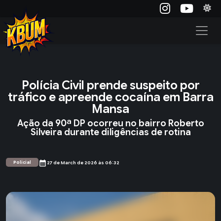
Polícia Civil prende suspeito por
tráfico e apreende cocaína em Barra
Mansa
Ação da 90ª DP ocorreu no bairro Roberto
Silveira durante diligências de rotina
calendar_month
Policial
27 de March de 2026 às 06:32