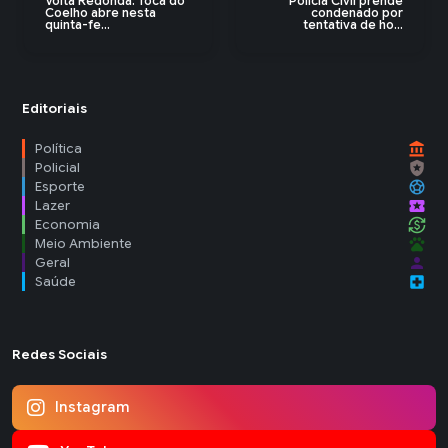
Volta Redonda: Toca do
Polícia Civil prende
Coelho abre nesta
condenado por
quinta-fe...
tentativa de ho...
Editoriais
account_balance
Política
local_police
Policial
sports_soccer
Esporte
local_activity
Lazer
currency_exchange
Economia
pets
Meio Ambiente
person
Geral
local_hospital
Saúde
Redes Sociais
Instagram