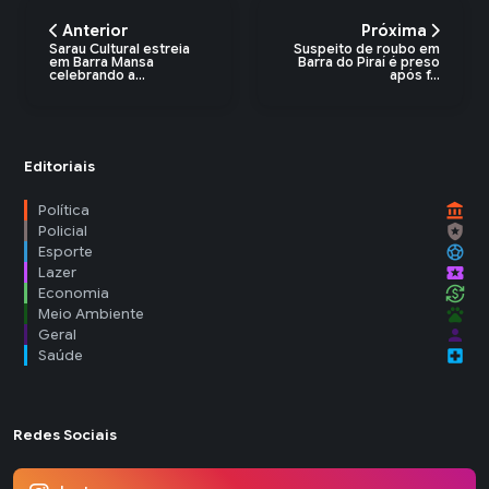
Anterior
Próxima
Sarau Cultural estreia
Suspeito de roubo em
em Barra Mansa
Barra do Piraí é preso
celebrando a...
após f...
Editoriais
account_balance
Política
local_police
Policial
sports_soccer
Esporte
local_activity
Lazer
currency_exchange
Economia
pets
Meio Ambiente
person
Geral
local_hospital
Saúde
Redes Sociais