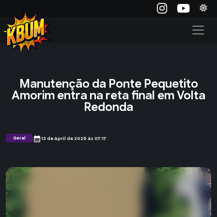
Manutenção da Ponte Pequetito
Amorim entra na reta final em Volta
Redonda
calendar_month
Geral
13 de April de 2026 às 07:17