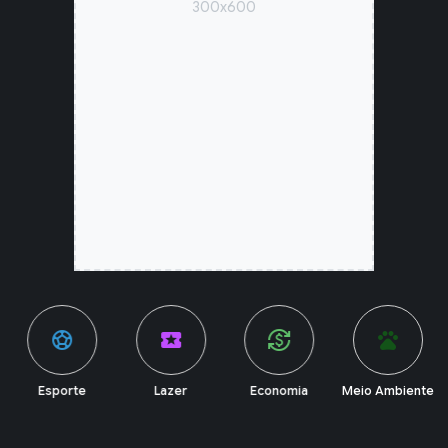
300x600
sports_soccer
local_activity
currency_exchange
pets
Esporte
Lazer
Economia
Meio Ambiente