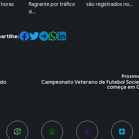
 tráfico
são registrados no...
Penha prende idoso
por...
rtilhe:
Próxim
 do
Campeonato Veterano de Futebol Socie
começa em Q.
pets
person
local_hospital
account_balance