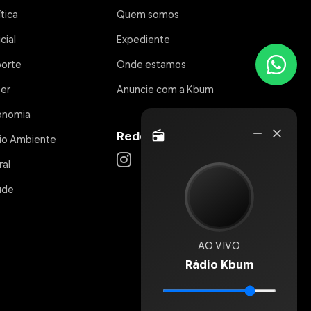
ítica
Quem somos
icial
Expediente
porte
Onde estamos
zer
Anuncie com a Kbum
onomia
Rádio
remove
close
Redes Sociais
radio
io Ambiente
Online
ral
úde
AO VIVO
Rádio Kbum