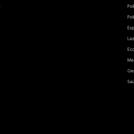
Pol
Pol
Es
La
Ec
Me
Ge
Sa