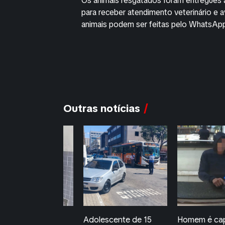
Os animais resgatados foram entregues 
para receber atendimento veterinário e 
animais podem ser feitas pelo WhatsA
Outras notícias
olescente de 15
Homem é capturado
Jovem é pre