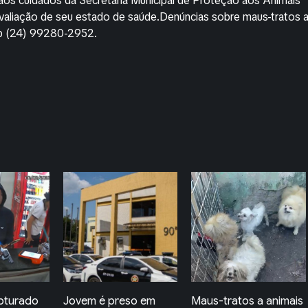
aos cuidados da Secretaria Municipal de Proteção aos Animais
avaliação de seu estado de saúde.Denúncias sobre maus-tratos 
pp (24) 99280-2952.
so em
Maus-tratos a animais
Patrulha Maria da