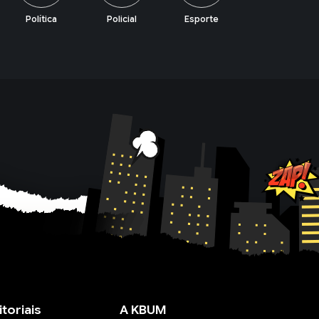
Policial
Esporte
Lazer
Economia
itoriais
A KBUM