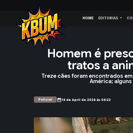
HOME
EDITORIAS
CO
Homem é preso 
tratos a an
Treze cães foram encontrados em 
América; alguns 
Policial
calendar_month
14 de April de 2026 às 06:22