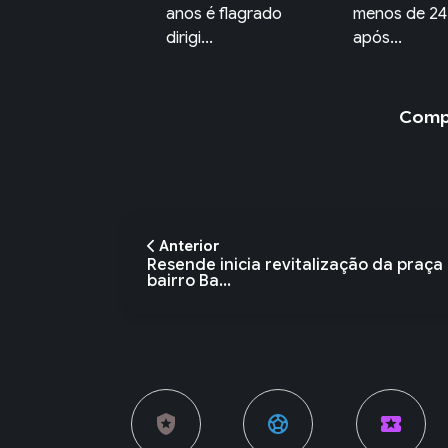
os é flagrado
menos de 24 horas
flagrante por
igi...
após...
d...
Compa
Anterior
Resende inicia revitalização da praça
bairro Ba...
local_police
sports_soccer
local_activity
currency_exchange