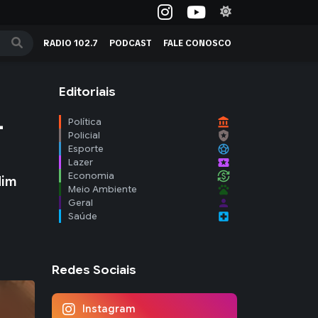
RADIO 102.7
PODCAST
FALE CONOSCO
Editoriais
-
account_balance
Política
local_police
Policial
sports_soccer
Esporte
local_activity
Lazer
currency_exchange
Economia
dim
pets
Meio Ambiente
person
Geral
local_hospital
Saúde
Redes Sociais
Instagram