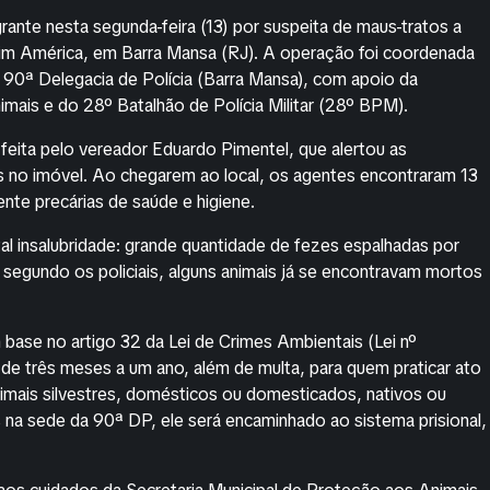
nte nesta segunda-feira (13) por suspeita de maus-tratos a
rdim América, em Barra Mansa (RJ). A operação foi coordenada
 90ª Delegacia de Polícia (Barra Mansa), com apoio da
imais e do 28º Batalhão de Polícia Militar (28º BPM).
eita pelo vereador Eduardo Pimentel, que alertou as
s no imóvel. Ao chegarem ao local, os agentes encontraram 13
e precárias de saúde e higiene.
tal insalubridade: grande quantidade de fezes espalhadas por
segundo os policiais, alguns animais já se encontravam mortos
 base no artigo 32 da Lei de Crimes Ambientais (Lei nº
e três meses a um ano, além de multa, para quem praticar ato
animais silvestres, domésticos ou domesticados, nativos ou
na sede da 90ª DP, ele será encaminhado ao sistema prisional,