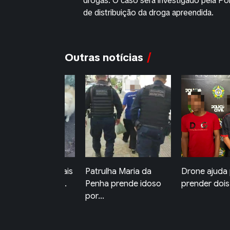
drogas. O caso será investigado pela Polí
de distribuição da droga apreendida.
Outras notícias
trulha Maria da
Drone ajuda polícia a
Homem con
nha prende idoso
prender dois suspe...
por tráfico 
...
é...