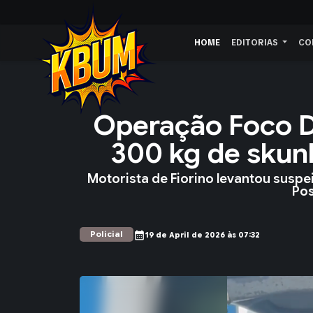
HOME
EDITORIAS
CO
Operação Foco 
300 kg de skunk
Motorista de Fiorino levantou suspe
Pos
Policial
calendar_month
19 de April de 2026 às 07:32