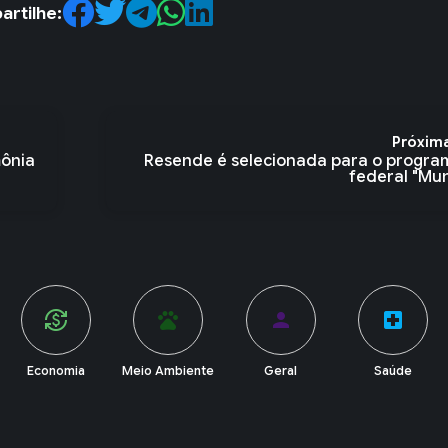
rtilhe:
Próxim
mônia
Resende é selecionada para o progra
federal "Mun
pets
person
local_hospital
account_balance
Meio Ambiente
Geral
Saúde
Política