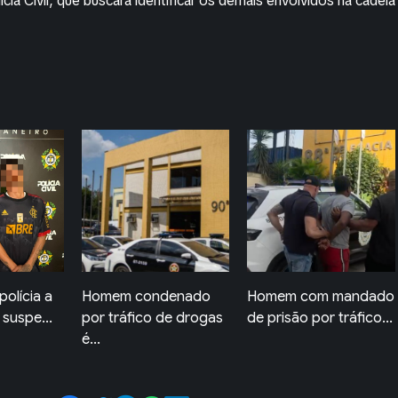
cia Civil, que buscará identificar os demais envolvidos na cadeia
denado
Homem com mandado
Adolescente é
de drogas
de prisão por tráfico...
apreendido por
tráfico de...