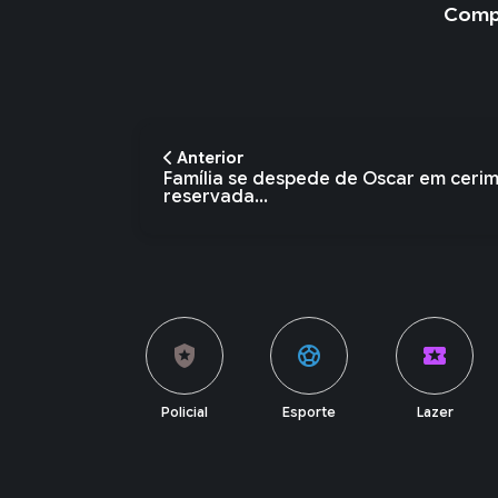
Compa
Anterior
Família se despede de Oscar em ceri
reservada...
local_police
sports_soccer
local_activity
currency_exchange
Policial
Esporte
Lazer
Economia