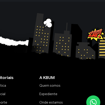
itoriais
A KBUM
ítica
Quem somos
icial
Expediente
porte
Onde estamos