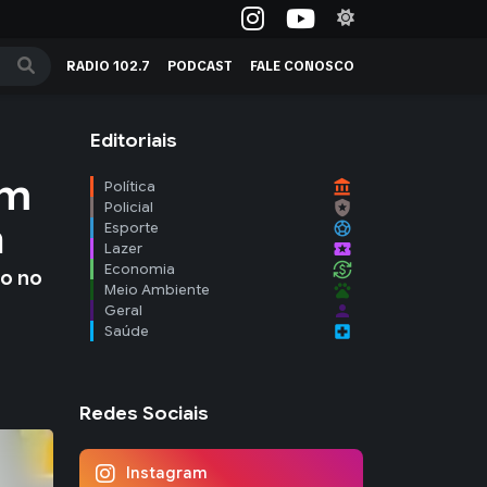
RADIO 102.7
PODCAST
FALE CONOSCO
Editoriais
om
account_balance
Política
local_police
Policial
a
sports_soccer
Esporte
local_activity
Lazer
currency_exchange
Economia
ão no
pets
Meio Ambiente
person
Geral
local_hospital
Saúde
Redes Sociais
Instagram