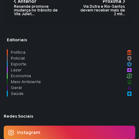
Anterior
Próxima
Resende promove
Via Dutra e Rio-Santos
mudança no trânsito de
devem receber mais de
Vila Juliet...
2 mil...
Editoriais
account_balance
Política
local_police
Policial
sports_soccer
Esporte
local_activity
Lazer
currency_exchange
Economia
pets
Meio Ambiente
person
Geral
local_hospital
Saúde
Redes Sociais
Instagram