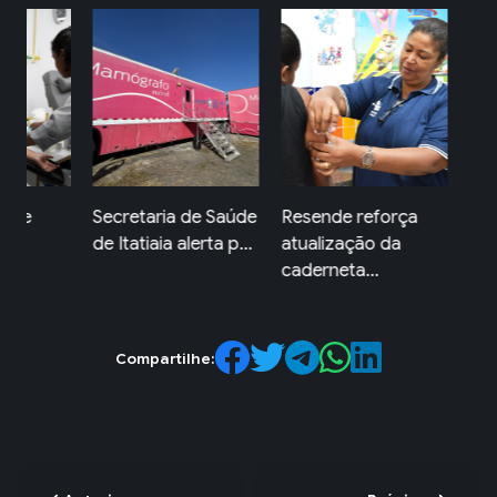
de
Secretaria de Saúde
Resende reforça
Resen
a
de Itatiaia alerta p...
atualização da
carre
caderneta...
mul...
Compartilhe: