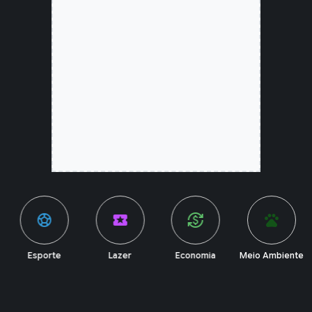
sports_soccer
local_activity
currency_exchange
pets
Esporte
Lazer
Economia
Meio Ambiente