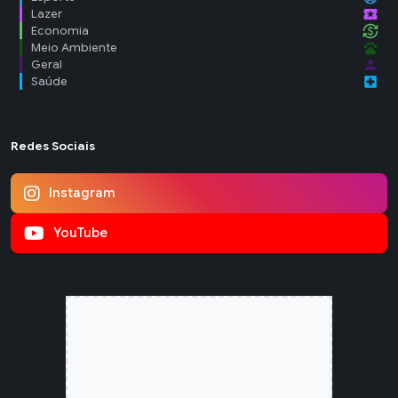
local_activity
Lazer
currency_exchange
Economia
pets
Meio Ambiente
person
Geral
local_hospital
Saúde
Redes Sociais
Instagram
YouTube