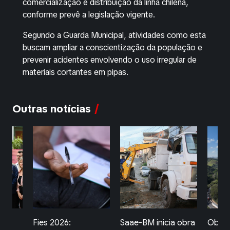
comercialização e distribuição da linha chilena,
conforme prevê a legislação vigente.
Segundo a Guarda Municipal, atividades como esta
buscam ampliar a conscientização da população e
prevenir acidentes envolvendo o uso irregular de
materiais cortantes em pipas.
Outras notícias
Saae-BM inicia obra
Obras na Serra das
Secre