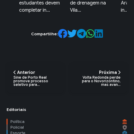
evem
de drenagem na
Araras terão novas
Ordem
Vila...
in...
Mangar
Compartilhe:
Anterior
Próxima
Sine de Porto Real
Volta Redonda perde
promove processo
para o Novorizontino,
seletivo para...
mas avan...
Editoriais
account_balance
Política
local_police
Policial
sports_soccer
Esporte