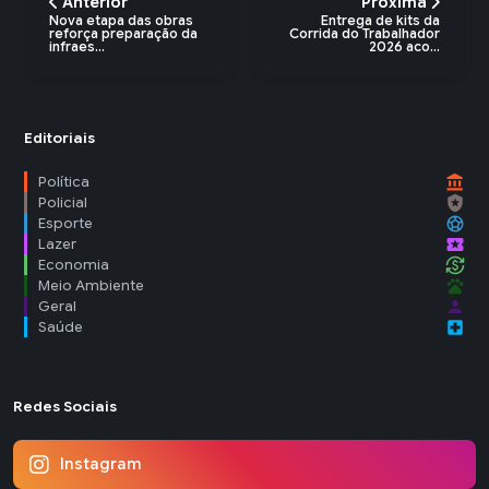
Anterior
Próxima
Nova etapa das obras
Entrega de kits da
reforça preparação da
Corrida do Trabalhador
infraes...
2026 aco...
Editoriais
account_balance
Política
local_police
Policial
sports_soccer
Esporte
local_activity
Lazer
currency_exchange
Economia
pets
Meio Ambiente
person
Geral
local_hospital
Saúde
Redes Sociais
Instagram