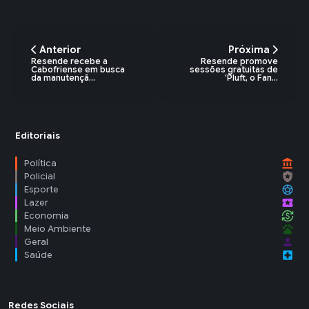
Anterior
Próxima
Resende recebe a
Resende promove
Cabofriense em busca
sessões gratuitas de
da manutençã...
‘Pluft, o Fan...
Editoriais
account_balance
Política
local_police
Policial
sports_soccer
Esporte
local_activity
Lazer
currency_exchange
Economia
pets
Meio Ambiente
person
Geral
local_hospital
Saúde
Redes Sociais