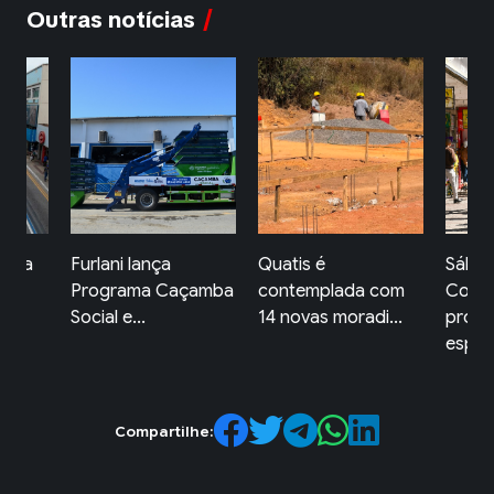
Outras notícias
olta
Furlani lança
Quatis é
Sába
ia
Programa Caçamba
contemplada com
Compr
Social e...
14 novas moradi...
prog
espec.
Compartilhe: