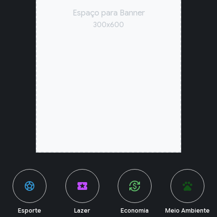
Espaço para Banner
300x600
sports_soccer
local_activity
currency_exchange
pets
Esporte
Lazer
Economia
Meio Ambiente