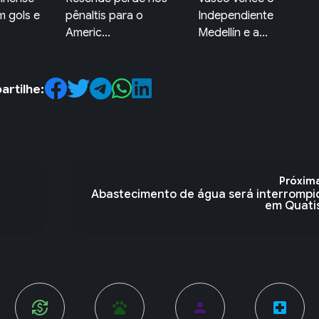
 o
Independiente
Fluminense empatam
Medellín e a...
seus jogos...
rtilhe:
Próxim
Abastecimento de água será interrompi
em Quatis
pets
person
local_hospital
account_balance