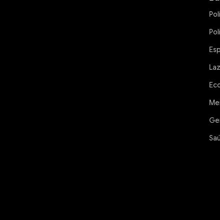
Pol
Pol
Es
La
Ec
Me
Ge
Sa