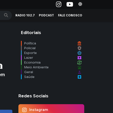
RADIO 102.7
PODCAST
FALE CONOSCO
Editoriais
account_balance
Política
local_police
Policial
sports_soccer
Esporte
local_activity
Lazer
a
currency_exchange
Economia
pets
Meio Ambiente
person
Geral
 em
local_hospital
Saúde
Redes Sociais
Instagram