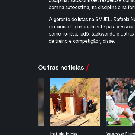
disciplina, autocontrole, respeito e con
bem na autoestima, na disciplina e na fo
A gerente de lutas na SMJEL, Rafaela N
direcionado principalmente para pessoa
como jiu-jitsu, judô, taekwondo e outras
de treino e competição”, disse.
Outras notícias
tiaia inicia
Vasco e Fluminense
Resende per