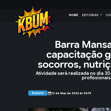
HOME
EDITORIAS
CO
Barra Mansa
capacitação g
socorros, nutriç
Atividade será realizada no dia 3
profissionais
Esporte
calendar_month
12 de May de 2026 às 06:19