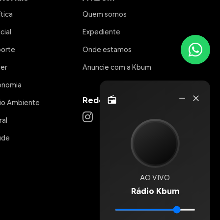
ítica
Quem somos
icial
Expediente
porte
Onde estamos
zer
Anuncie com a Kbum
onomia
Rádio
remove
close
Redes Sociais
radio
io Ambiente
Online
ral
úde
AO VIVO
Rádio Kbum