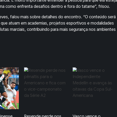
stância. É muito importante entender a pessoa para que ela estej
rma como enfrenta desafios dentro e fora do tatame”, frisou.
eves, falou mais sobre detalhes do encontro. “O conteúdo será
s que atuam em academias, projetos esportivos e modalidades
 lutas marciais, contribuindo para mais segurança nos ambientes
de nos
Vasco vence o
Flamengo e