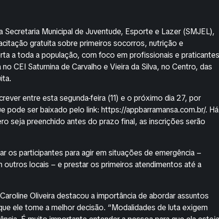
a Secretaria Municipal de Juventude, Esporte e Lazer (SMJEL),
citação gratuita sobre primeiros socorros, nutrição e
berta a toda a população, com foco em profissionais e praticante
 no CEI Saturnina de Carvalho e Vieira da Silva, no Centro, das
ita.
rever entre esta segunda-feira (11) e o próximo dia 27, por
e pode ser baixado pelo link: https://appbarramansa.com.br/. Há
o seja preenchido antes do prazo final, as inscrições serão
r os participantes para agir em situações de emergência –
 outros locais – e prestar os primeiros atendimentos até a
aroline Oliveira destacou a importância de abordar assuntos
 que ele tome a melhor decisão. “Modalidades de luta exigem