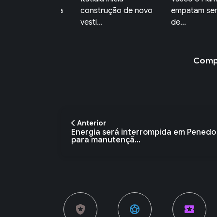
nstrução de novo
empatam sem gols e
pênaltis para
ti...
de...
Americ...
Compa
Anterior
Energia será interrompida em Penedo
para manutençã...
local_police
sports_soccer
local_activity
currency_exchange