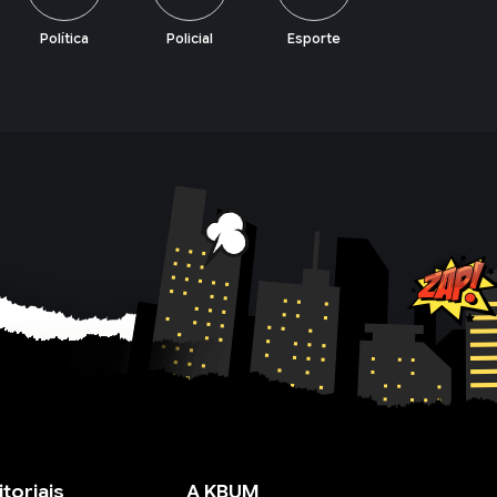
Policial
Esporte
Lazer
Economia
itoriais
A KBUM