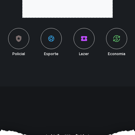
local_police
sports_soccer
local_activity
currency_exchange
Policial
Esporte
Lazer
Economia
Me