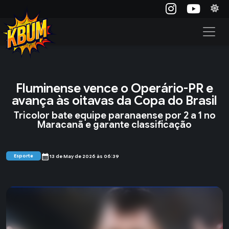
Fluminense vence o Operário-PR e
avança às oitavas da Copa do Brasil
Tricolor bate equipe paranaense por 2 a 1 no
Maracanã e garante classificação
calendar_month
Esporte
13 de May de 2026 às 06:39