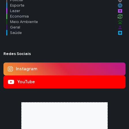
sports_soccer
Esporte
local_activity
Lazer
currency_exchange
Economia
pets
Meio Ambiente
person
Geral
local_hospital
Saúde
Redes Sociais
Instagram
YouTube