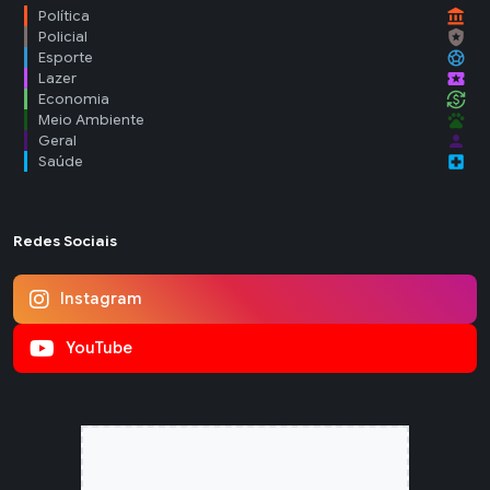
account_balance
Política
local_police
Policial
sports_soccer
Esporte
local_activity
Lazer
currency_exchange
Economia
pets
Meio Ambiente
person
Geral
local_hospital
Saúde
Redes Sociais
Instagram
YouTube