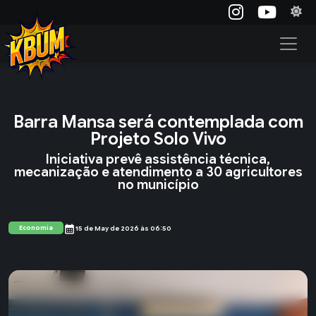
Barra Mansa será contemplada com
Projeto Solo Vivo
Iniciativa prevê assistência técnica,
mecanização e atendimento a 30 agricultores
no município
calendar_month
Economia
15 de May de 2026 às 06:50