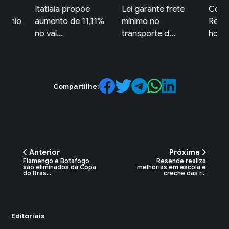
ta
Itatiaia propõe
Lei garante frete
Comér
rêmio
aumento de 11,11%
mínimo no
Redon
no val...
transporte d...
horári
Compartilhe:
Anterior
Próxima
Flamengo e Botafogo
Resende realiza
são eliminados da Copa
melhorias em escola e
do Bras...
creche das r...
Editoriais