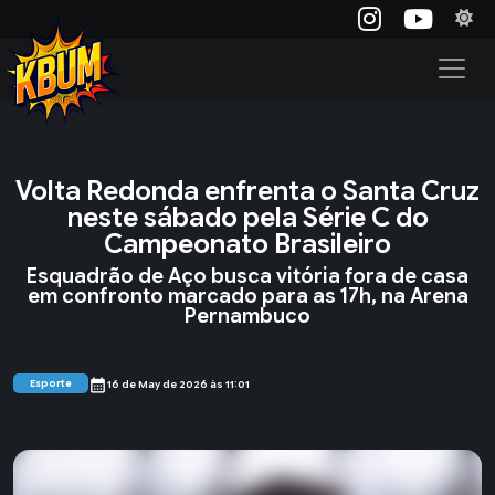
Volta Redonda enfrenta o Santa Cruz
neste sábado pela Série C do
Campeonato Brasileiro
Esquadrão de Aço busca vitória fora de casa
em confronto marcado para as 17h, na Arena
Pernambuco
calendar_month
Esporte
16 de May de 2026 às 11:01