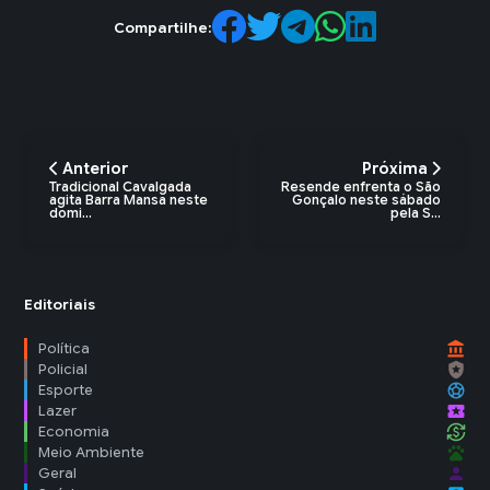
Compartilhe:
Anterior
Próxima
Tradicional Cavalgada
Resende enfrenta o São
agita Barra Mansa neste
Gonçalo neste sábado
domi...
pela S...
Editoriais
account_balance
Política
local_police
Policial
sports_soccer
Esporte
local_activity
Lazer
currency_exchange
Economia
pets
Meio Ambiente
person
Geral