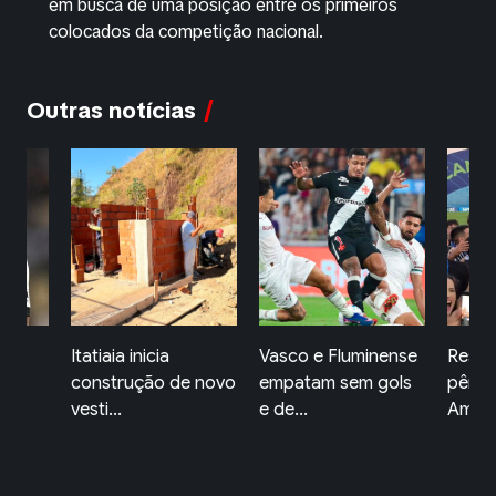
em busca de uma posição entre os primeiros
colocados da competição nacional.
Outras notícias
ia
Vasco e Fluminense
Resende perde nos
V
o de novo
empatam sem gols
pênaltis para o
I
e de...
Americ...
Me