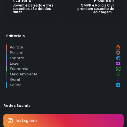
Anterior
Próxima
Jovem é baleado e três
GMVR e Polícia Civil
suspeitos são detidos
prendem suspeito de
duran...
agiotagem...
Editoriais
account_balance
Política
local_police
Policial
sports_soccer
Esporte
local_activity
Lazer
currency_exchange
Economia
pets
Meio Ambiente
person
Geral
local_hospital
Saúde
Redes Sociais
Instagram