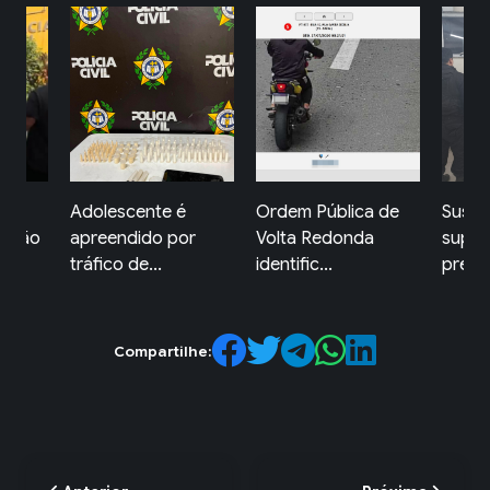
Ordem Pública de
Suspeito de furto a
Jovem
or
Volta Redonda
supermercado é
ficam
identific...
preso...
ataque
Compartilhe: