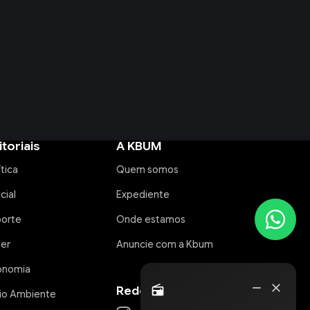
itoriais
A KBUM
ítica
Quem somos
icial
Expediente
porte
Onde estamos
zer
Anuncie com a Kbum
onomia
Rádio
remove
close
Redes Sociais
radio
io Ambiente
Online