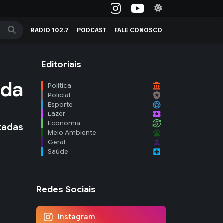
RADIO 102.7
PODCAST
FALE CONOSCO
Editoriais
ada
account_balance
Política
local_police
Policial
sports_soccer
Esporte
local_activity
Lazer
currency_exchange
Economia
tadas
pets
Meio Ambiente
person
Geral
local_hospital
Saúde
Redes Sociais
Instagram