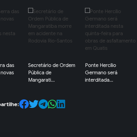
ra das
Secretário de Ordem
Ponte Hercílio
 novas
Pública de
Germano será
Mangarati...
interditada...
rtilhe: