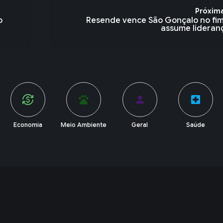
Próxim
o
Resende vence São Gonçalo no fim
assume lideranç
currency_exchange
pets
person
local_hospital
Economia
Meio Ambiente
Geral
Saúde