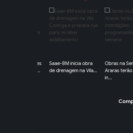
es 2026: estudantes
Saae-BM inicia obra
Obras na Ser
vem completar in...
de drenagem na Vila...
Araras terão
in...
Compa