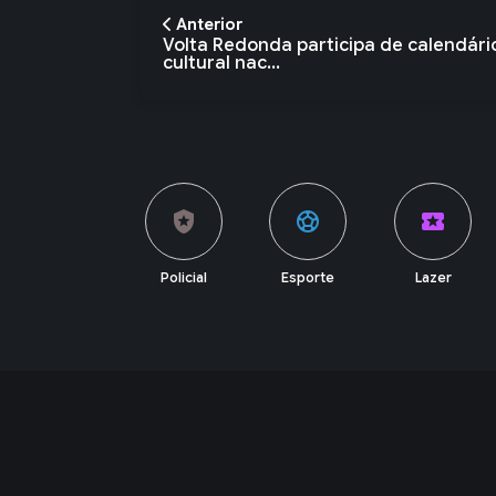
Anterior
Volta Redonda participa de calendári
cultural nac...
account_balance
local_police
sports_soccer
local_activity
Política
Policial
Esporte
Lazer