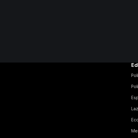
Ed
Pol
Pol
Es
La
Ec
Me