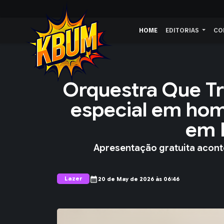
HOME
EDITORIAS
CO
Orquestra Que Tr
especial em ho
em B
Apresentação gratuita aconte
Lazer
calendar_month
20 de May de 2026 às 06:46