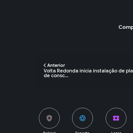
jove...
Compa
Anterior
Volta Redonda inicia instalação de pl
de consc...
local_police
sports_soccer
local_activity
currency_exchange