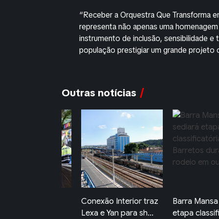
“Receber a Orquestra Que Transforma em 
representa não apenas uma homenagem 
instrumento de inclusão, sensibilidade e
população prestigiar um grande projeto cu
Outras notícias
nexão Interior traz
Barra Mansa sediará
Primeira Mos
xa e Yan para sh...
etapa classificatóri...
Novos Olhar