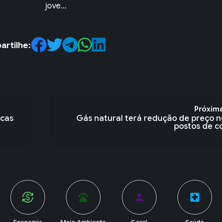
co...
rtilhe:
Próxim
acas
Gás natural terá redução de preço n
postos de co
pets
person
local_hospital
account_balance