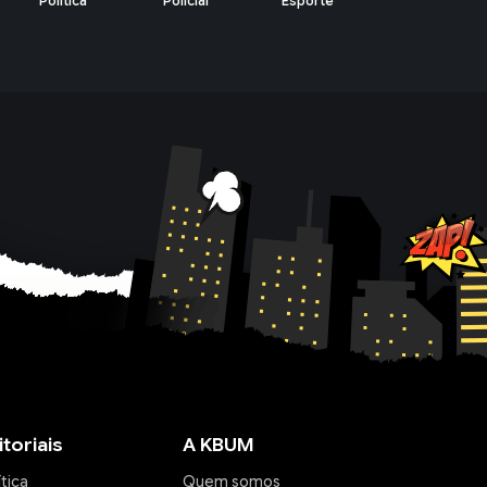
Policial
Esporte
Lazer
Economia
itoriais
A KBUM
ítica
Quem somos