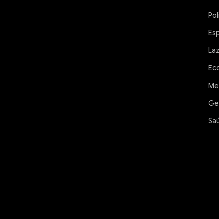
Pol
Es
La
Ec
Me
Ge
Sa