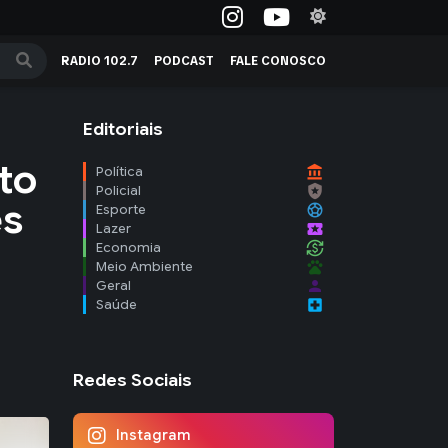
RADIO 102.7
PODCAST
FALE CONOSCO
Editoriais
to
account_balance
Política
local_police
Policial
es
sports_soccer
Esporte
local_activity
Lazer
currency_exchange
Economia
pets
Meio Ambiente
person
Geral
local_hospital
Saúde
Redes Sociais
Instagram