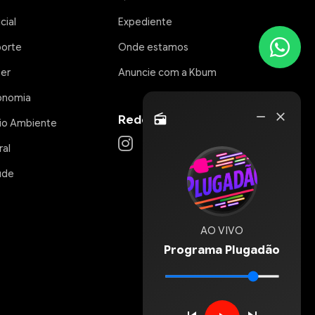
icial
Expediente
porte
Onde estamos
zer
Anuncie com a Kbum
onomia
Rádio
remove
close
Redes Sociais
radio
io Ambiente
Online
ral
úde
AO VIVO
Programa Plugadão