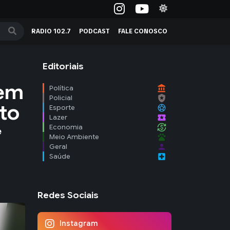
RADIO 102.7
PODCAST
FALE CONOSCO
Editoriais
 em
account_balance
Política
local_police
Policial
to
sports_soccer
Esporte
local_activity
Lazer
currency_exchange
Economia
e
pets
Meio Ambiente
person
Geral
local_hospital
Saúde
Redes Sociais
Instagram