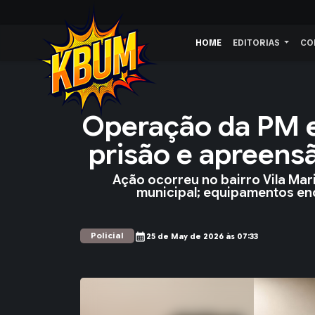
HOME
EDITORIAS
CO
Operação da PM e
prisão e apreen
Ação ocorreu no bairro Vila Mar
municipal; equipamentos e
Policial
calendar_month
25 de May de 2026 às 07:33