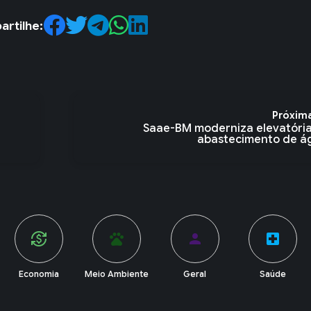
rtilhe:
Próxim
Saae-BM moderniza elevatória
abastecimento de ág.
pets
person
local_hospital
account_balance
Meio Ambiente
Geral
Saúde
Política