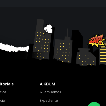
itoriais
A KBUM
ítica
Quem somos
icial
Expediente