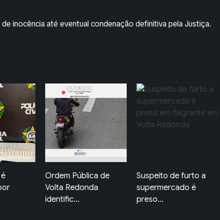
 de inocência até eventual condenação definitiva pela Justiça.
ca de
Suspeito de furto a
Jovem e mulher ficam
da
supermercado é
feridos após ataque...
preso...