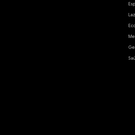
Es
La
Ec
Me
Ge
Sa