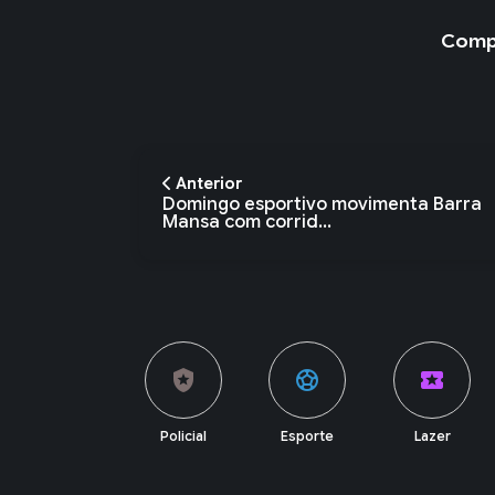
Compa
Anterior
Domingo esportivo movimenta Barra
Mansa com corrid...
local_police
sports_soccer
local_activity
currency_exchange
Policial
Esporte
Lazer
Economia