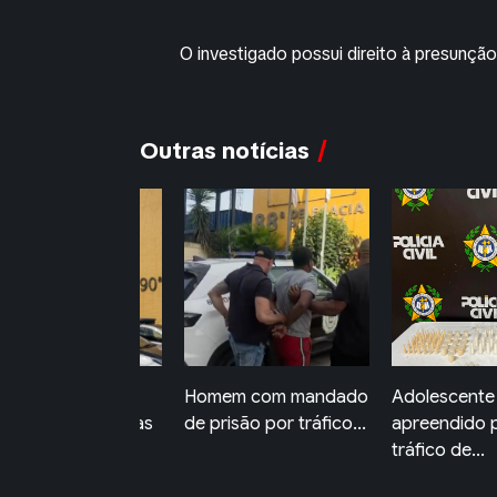
O investigado possui direito à presunção
Outras notícias
mem com mandado
Adolescente é
Ordem Públi
 prisão por tráfico...
apreendido por
Volta Redon
tráfico de...
identific...