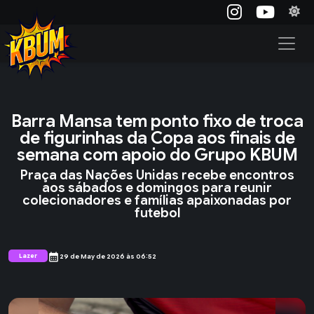
Barra Mansa tem ponto fixo de troca
de figurinhas da Copa aos finais de
semana com apoio do Grupo KBUM
Praça das Nações Unidas recebe encontros
aos sábados e domingos para reunir
colecionadores e famílias apaixonadas por
futebol
calendar_month
Lazer
29 de May de 2026 às 06:52