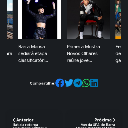
ior
Barra Mansa
Primeira Mostra
Feira 
n para
sediará etapa
Novos Olhares
de Fa
classificatóri...
reúne jove...
gas...
Compartilhe:
Anterior
Próxima
Itatiaia reforça
Van da UPA de Barra