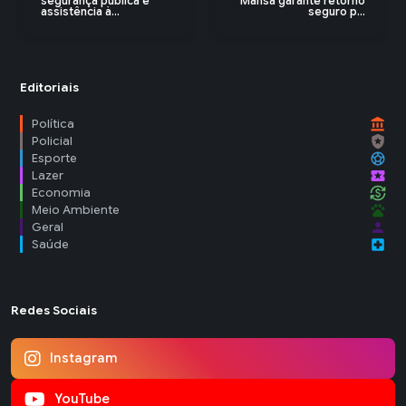
segurança pública e
Mansa garante retorno
assistência à...
seguro p...
Editoriais
account_balance
Política
local_police
Policial
sports_soccer
Esporte
local_activity
Lazer
currency_exchange
Economia
pets
Meio Ambiente
person
Geral
local_hospital
Saúde
Redes Sociais
Instagram
YouTube