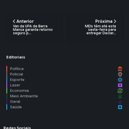
Anterior
Próxima
Van da UPA de Barra
MEIs têm até esta
Mansa garante retorno
sexta-feira para
seguro p...
entregar Declar...
Editoriais
account_balance
Política
local_police
Policial
sports_soccer
Esporte
local_activity
Lazer
currency_exchange
Economia
pets
Meio Ambiente
person
Geral
local_hospital
Saúde
Redes Sociais