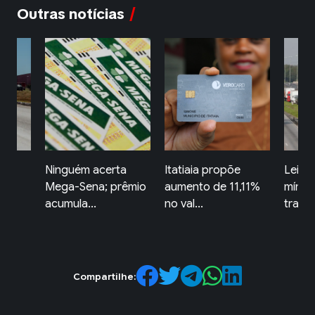
Outras notícias
ta
Itatiaia propõe
Lei garante frete
Comér
rêmio
aumento de 11,11%
mínimo no
Redon
no val...
transporte d...
horári
Compartilhe: