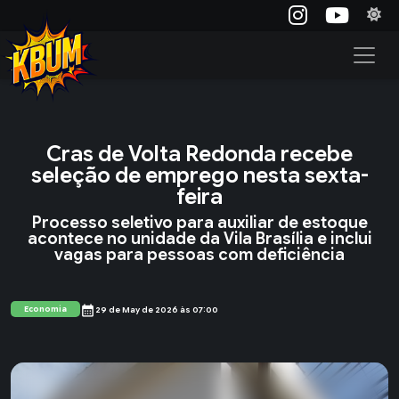
Cras de Volta Redonda recebe
seleção de emprego nesta sexta-
feira
Processo seletivo para auxiliar de estoque
acontece no unidade da Vila Brasília e inclui
vagas para pessoas com deficiência
calendar_month
Economia
29 de May de 2026 às 07:00