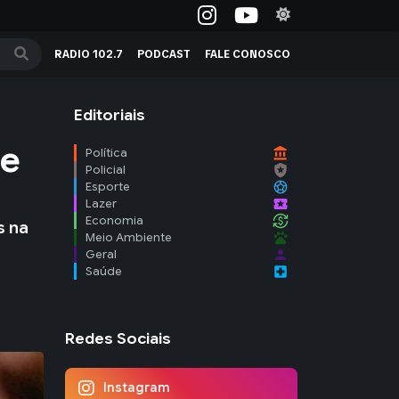
RADIO 102.7
PODCAST
FALE CONOSCO
Editoriais
 e
account_balance
Política
local_police
Policial
sports_soccer
Esporte
local_activity
Lazer
currency_exchange
Economia
s na
pets
Meio Ambiente
person
Geral
local_hospital
Saúde
Redes Sociais
Instagram