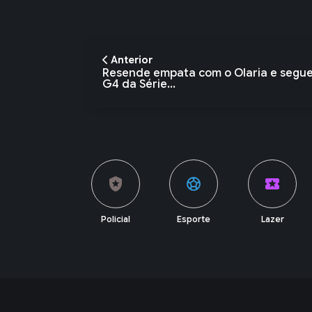
Anterior
Resende empata com o Olaria e segu
G4 da Série...
account_balance
local_police
sports_soccer
local_activity
Política
Policial
Esporte
Lazer