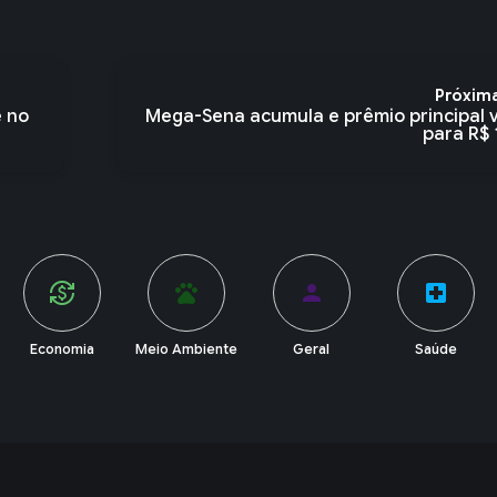
Próxim
e no
Mega-Sena acumula e prêmio principal v
para R$ 1
currency_exchange
pets
person
local_hospital
Economia
Meio Ambiente
Geral
Saúde