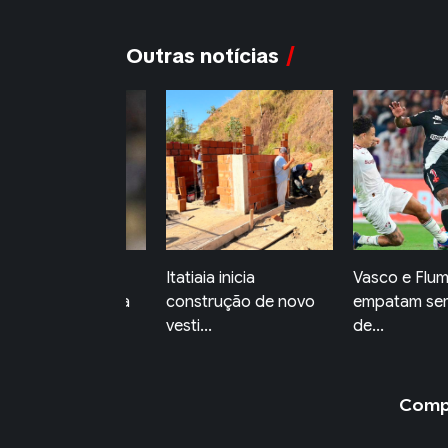
Outras notícias
sco vence o
Itatiaia inicia
Vasco e Flu
uminense e avança
construção de novo
empatam sem
qua...
vesti...
de...
Compa