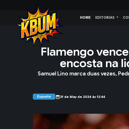
HOME
EDITORIAS
CO
Flamengo vence 
encosta na li
Samuel Lino marca duas vezes, Ped
Esporte
calendar_month
31 de May de 2026 às 12:44