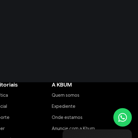
itoriais
A KBUM
ítica
Quem somos
icial
Expediente
porte
Onde estamos
zer
Anuncie com a Kbum
Rádio