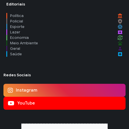
Editoriais
account_balance
Política
local_police
Policial
sports_soccer
Esporte
local_activity
Lazer
currency_exchange
Economia
pets
Meio Ambiente
person
Geral
local_hospital
Saúde
Redes Sociais
Instagram
YouTube