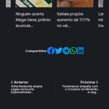
ta
Itatiaia propõe
Lei garante frete
Comér
rêmio
aumento de 11,11%
mínimo no
Redon
no val...
transporte d...
horári
Compartilhe:
Anterior
Próxima
Volta Redonda amplia
Fluminense empata com
vagas na Escola
o Cruzeiro no Mineirão
Especializada...
e seg...