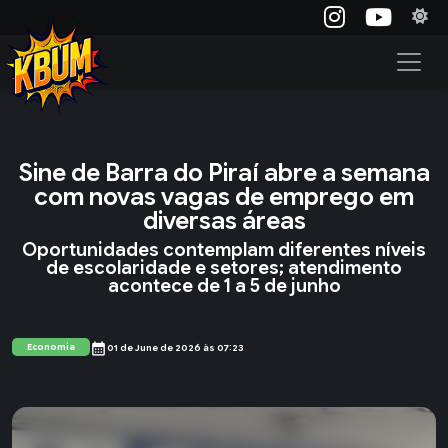
Sine de Barra do Piraí abre a semana
com novas vagas de emprego em
diversas áreas
Oportunidades contemplam diferentes níveis
de escolaridade e setores; atendimento
acontece de 1 a 5 de junho
calendar_month
Economia
01 de June de 2026 às 07:23