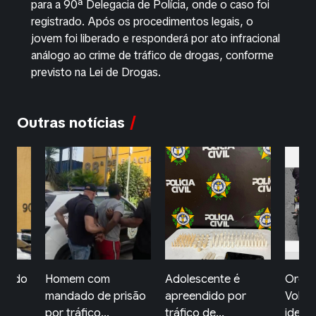
para a 90ª Delegacia de Polícia, onde o caso foi
registrado. Após os procedimentos legais, o
jovem foi liberado e responderá por ato infracional
análogo ao crime de tráfico de drogas, conforme
previsto na Lei de Drogas.
Outras notícias
Adolescente é
Ordem Pública de
Suspe
risão
apreendido por
Volta Redonda
super
tráfico de...
identific...
preso.