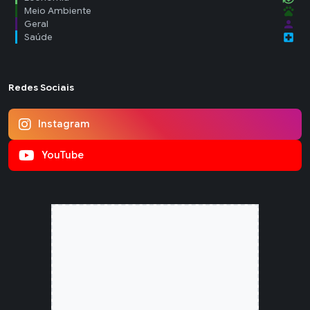
pets
Meio Ambiente
person
Geral
local_hospital
Saúde
Redes Sociais
Instagram
YouTube