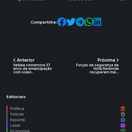
Compartilhe:
Anterior
Próxima
Itatiaia comemora 37
Forças de segurança de
anos de emancipação
Volta Redonda
com solen...
recuperam mai...
Editoriais
account_balance
Política
local_police
Policial
sports_soccer
Esporte
local_activity
Lazer
currency_exchange
Economia