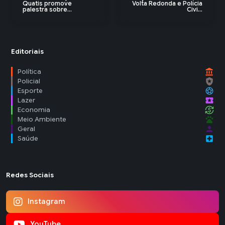
Quatis promove
Volta Redonda e Polícia
palestra sobre...
Civi...
Editoriais
account_balance
Política
local_police
Policial
sports_soccer
Esporte
local_activity
Lazer
currency_exchange
Economia
pets
Meio Ambiente
person
Geral
local_hospital
Saúde
Redes Sociais
Instagram
YouTube