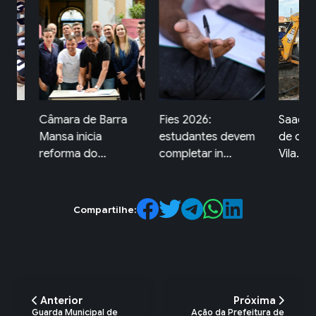
rra
Fies 2026:
Saae-BM inicia obra
Obras
estudantes devem
de drenagem na
Arara
completar in...
Vila...
in...
Compartilhe:
Anterior
Próxima
Guarda Municipal de
Ação da Prefeitura de