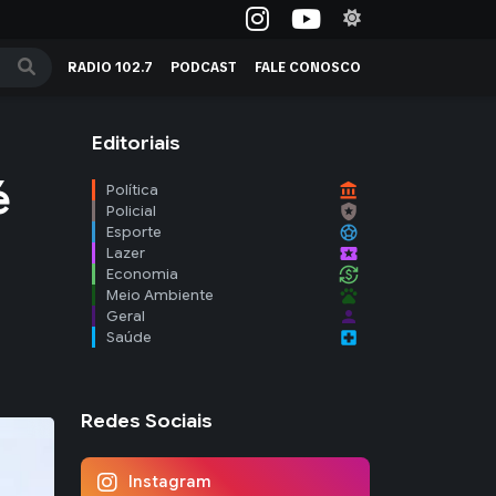
RADIO 102.7
PODCAST
FALE CONOSCO
Editoriais
é
account_balance
Política
local_police
Policial
sports_soccer
Esporte
local_activity
Lazer
currency_exchange
Economia
pets
Meio Ambiente
person
Geral
local_hospital
Saúde
Redes Sociais
Instagram