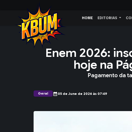
HOME
EDITORIAS
CO
Enem 2026: insc
hoje na Pá
Pagamento da tax
Geral
calendar_month
05 de June de 2026 às 07:49