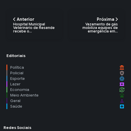
Anterior
Próxima
Hospital Municipal
Vazamento de gás
Veterinário de Resende
mobiliza equipes de
recebe o...
emergência em...
Editoriais
account_balance
Política
local_police
Policial
sports_soccer
Esporte
local_activity
Lazer
currency_exchange
Economia
pets
Meio Ambiente
person
Geral
local_hospital
Saúde
Redes Sociais