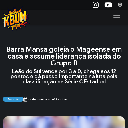
Barra Mansa goleia o Mageense em
casa e assume liderança isolada do
Grupo B
Leão do Sul vence por 3 a 0, chega aos 12
pontos e dá passo importante na luta pela
classificação na Série C Estadual
calendar_month
Esporte
08 de June de 2026 às 06:45