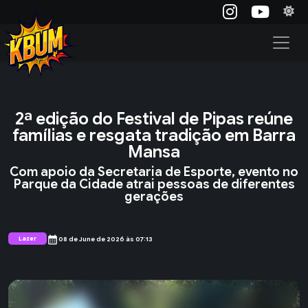
2ª edição do Festival de Pipas reúne
famílias e resgata tradição em Barra
Mansa
Com apoio da Secretaria de Esporte, evento no
Parque da Cidade atrai pessoas de diferentes
gerações
calendar_month
Lazer
08 de June de 2026 às 07:13