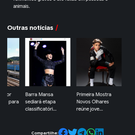
animais.
Outras notícias
ior
Barra Mansa
Primeira Mostra
Feira 
n para
sediará etapa
Novos Olhares
de Fa
classificatóri...
reúne jove...
gas...
Compartilhe: