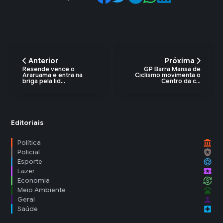
Anterior
Próxima
Resende vence o
GP Barra Mansa de
Araruama e entra na
Ciclismo movimenta o
briga pela lid...
Centro da c...
Editoriais
account_balance
Política
local_police
Policial
sports_soccer
Esporte
local_activity
Lazer
currency_exchange
Economia
pets
Meio Ambiente
person
Geral
local_hospital
Saúde