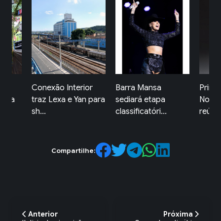
rior
Barra Mansa
Primeira Mostra
Feir
Yan para
sediará etapa
Novos Olhares
de 
classificatóri...
reúne jove...
gas.
Compartilhe:
Anterior
Próxima