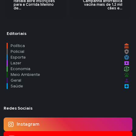
Itatiaia abre inscrições
Campanha antirrábica
para a Corrida Menino
vacina mais de 1,2 mil
de...
cães e...
Editoriais
account_balance
Política
local_police
Policial
sports_soccer
Esporte
local_activity
Lazer
currency_exchange
Economia
pets
Meio Ambiente
person
Geral
local_hospital
Saúde
Redes Sociais
Instagram