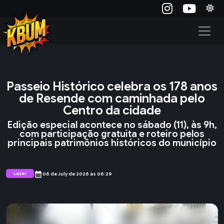
Passeio Histórico celebra os 178 anos
de Resende com caminhada pelo
Centro da cidade
Edição especial acontece no sábado (11), às 9h,
com participação gratuita e roteiro pelos
principais patrimônios históricos do município
calendar_month
Lazer
06 de July de 2026 às 06:29