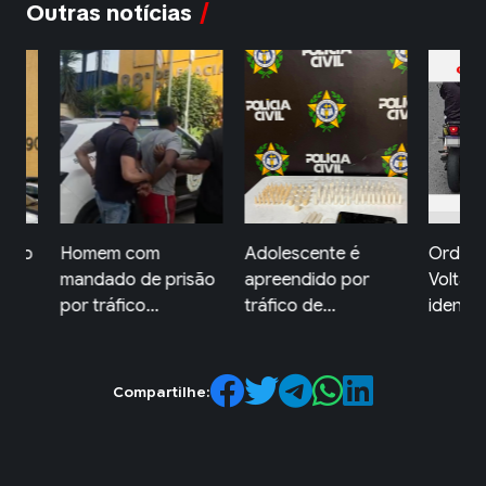
Outras notícias
Adolescente é
Ordem Pública de
Suspe
risão
apreendido por
Volta Redonda
super
tráfico de...
identific...
preso.
Compartilhe: