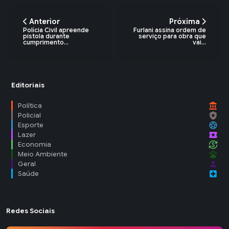
Anterior
Próxima
Polícia Civil apreende
Furlani assina ordem de
pistola durante
serviço para obra que
cumprimento...
vai...
Editoriais
account_balance
Política
local_police
Policial
sports_soccer
Esporte
local_activity
Lazer
currency_exchange
Economia
pets
Meio Ambiente
person
Geral
local_hospital
Saúde
Redes Sociais