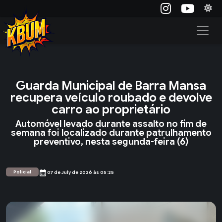
Guarda Municipal de Barra Mansa
recupera veículo roubado e devolve
carro ao proprietário
Automóvel levado durante assalto no fim de
semana foi localizado durante patrulhamento
preventivo, nesta segunda-feira (6)
calendar_month
Policial
07 de July de 2026 às 05:25