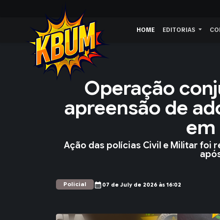
HOME
EDITORIAS
CO
Operação conju
apreensão de ad
em 
Ação das polícias Civil e Militar fo
após
Policial
calendar_month
07 de July de 2026 às 16:02