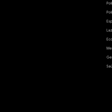
Pol
Pol
Es
La
Ec
Me
Ge
Sa