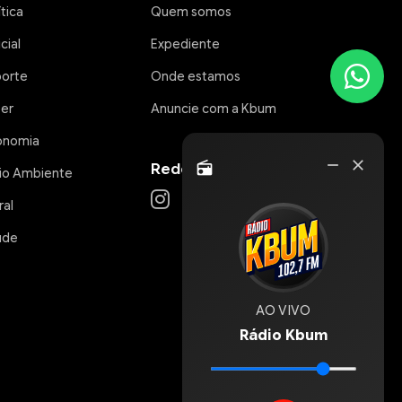
ítica
Quem somos
icial
Expediente
porte
Onde estamos
zer
Anuncie com a Kbum
onomia
Rádio
remove
close
Redes Sociais
radio
io Ambiente
Online
ral
úde
AO VIVO
Rádio Kbum