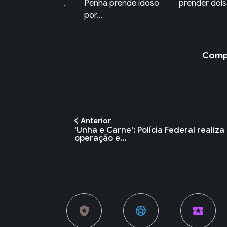
nha prende idoso
prender dois suspe...
por tráfico 
r...
é...
Compa
Anterior
'Unha e Carne': Polícia Federal realiza
operação e...
local_police
sports_soccer
local_activity
currency_exchange