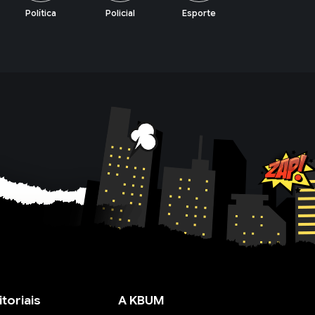
Policial
Esporte
Lazer
Economia
itoriais
A KBUM