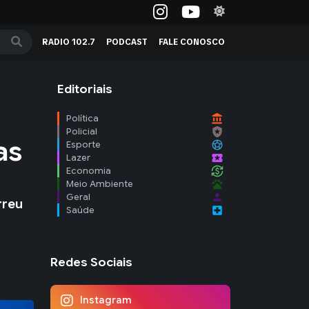
RADIO 102.7
PODCAST
FALE CONOSCO
Editoriais
account_balance
Política
local_police
Policial
as
sports_soccer
Esporte
local_activity
Lazer
currency_exchange
Economia
pets
Meio Ambiente
person
Geral
rreu
local_hospital
Saúde
Redes Sociais
Instagram