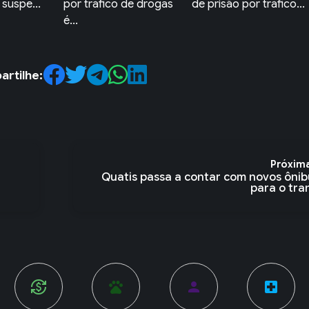
de drogas
de prisão por tráfico...
apreendido por
tráfico de...
rtilhe:
Próxim
Quatis passa a contar com novos ônib
para o tran
pets
person
local_hospital
account_balance