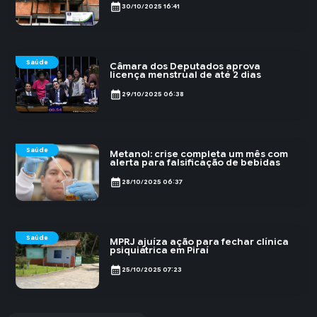
calendar_month
30/10/2025 16:41
Saúde
Câmara dos Deputados aprova
licença menstrual de até 2 dias
calendar_month
29/10/2025 06:38
Saúde
Metanol: crise completa um mês com
alerta para falsificação de bebidas
calendar_month
28/10/2025 06:37
Saúde
MPRJ ajuíza ação para fechar clínica
psiquiátrica em Piraí
calendar_month
25/10/2025 07:23