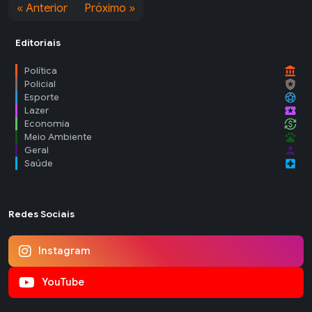
« Anterior
Próximo »
Editoriais
account_balance
Política
local_police
Policial
sports_soccer
Esporte
local_activity
Lazer
currency_exchange
Economia
pets
Meio Ambiente
person
Geral
local_hospital
Saúde
Redes Sociais
Instagram
YouTube