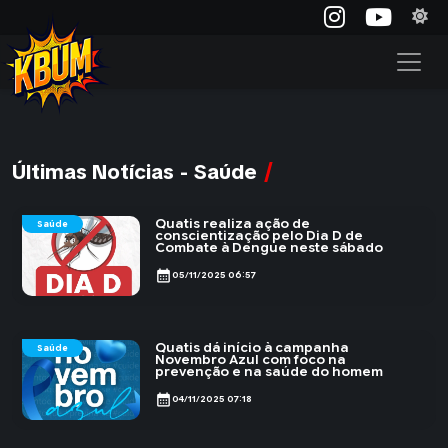
Últimas Notícias - Saúde
Quatis realiza ação de
Saúde
conscientização pelo Dia D de
Combate à Dengue neste sábado
calendar_month
05/11/2025 06:57
Quatis dá início à campanha
Saúde
Novembro Azul com foco na
prevenção e na saúde do homem
calendar_month
04/11/2025 07:18