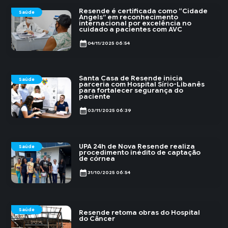
Resende é certificada como “Cidade
Saúde
Angels” em reconhecimento
internacional por excelência no
cuidado a pacientes com AVC
calendar_month
04/11/2025 06:54
Santa Casa de Resende inicia
Saúde
parceria com Hospital Sírio-Libanês
para fortalecer segurança do
paciente
calendar_month
03/11/2025 06:39
UPA 24h de Nova Resende realiza
Saúde
procedimento inédito de captação
de córnea
calendar_month
31/10/2025 06:54
Saúde
Resende retoma obras do Hospital
do Câncer