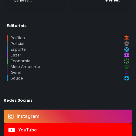
Carnaval...
e teleat...
Editoriais
account_balance
Política
local_police
Policial
sports_soccer
Esporte
local_activity
Lazer
currency_exchange
Economia
pets
Meio Ambiente
person
Geral
local_hospital
Saúde
Redes Sociais
Instagram
YouTube