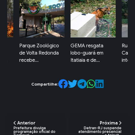
Parque Zoológico
GEMA resgata
Rua D
de Volta Redonda
lobo-guará em
Caxia
e...
recebe...
Itatiaia e de...
interd
Compartilhe:
Anterior
Próxima
Prefeitura divulga
Detran-RJ suspende
programação oficial do
atendimento presencial