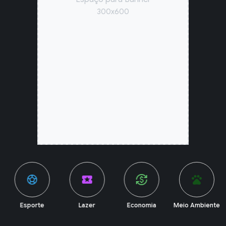
300x600
sports_soccer
local_activity
currency_exchange
pets
Esporte
Lazer
Economia
Meio Ambiente