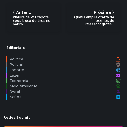
Anterior
Próxima
Viatura da PM capota
Quatis amplia oferta de
após troca de tiros no
exames de
bairro...
ultrassonografia...
Editoriais
account_balance
Política
local_police
Policial
sports_soccer
Esporte
local_activity
Lazer
currency_exchange
Economia
pets
Meio Ambiente
person
Geral
local_hospital
Saúde
Redes Sociais