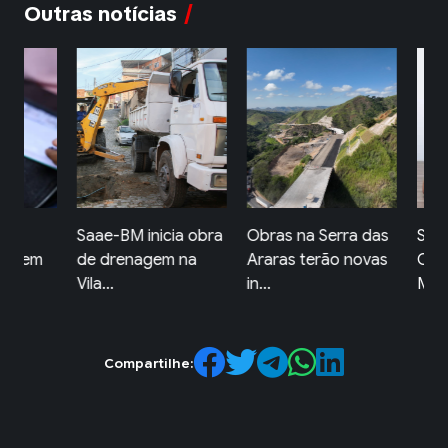
Outras notícias
Saae-BM inicia obra
Obras na Serra das
Secre
evem
de drenagem na
Araras terão novas
Ordem
Vila...
in...
Mangar
Compartilhe: