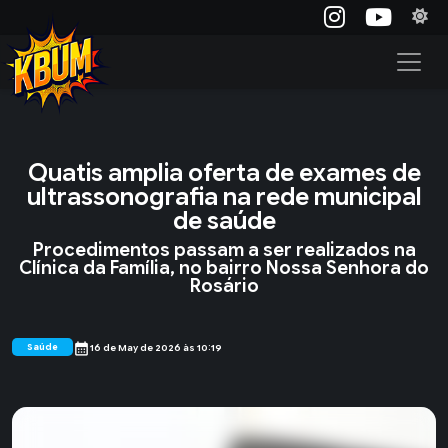
Quatis amplia oferta de exames de
ultrassonografia na rede municipal
de saúde
Procedimentos passam a ser realizados na
Clínica da Família, no bairro Nossa Senhora do
Rosário
calendar_month
Saúde
16 de May de 2026 às 10:19