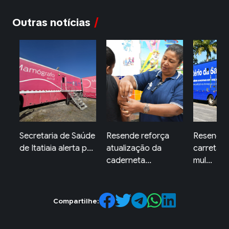
Outras notícias
 Saúde
Resende reforça
Resende receberá
Amam
ta p...
atualização da
carreta da saúde da
reduz
caderneta...
mul...
doenç
Compartilhe: