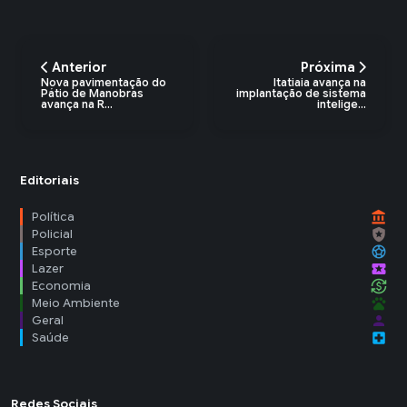
Anterior
Próxima
Nova pavimentação do
Itatiaia avança na
Pátio de Manobras
implantação de sistema
avança na R...
intelige...
Editoriais
account_balance
Política
local_police
Policial
sports_soccer
Esporte
local_activity
Lazer
currency_exchange
Economia
pets
Meio Ambiente
person
Geral
local_hospital
Saúde
Redes Sociais