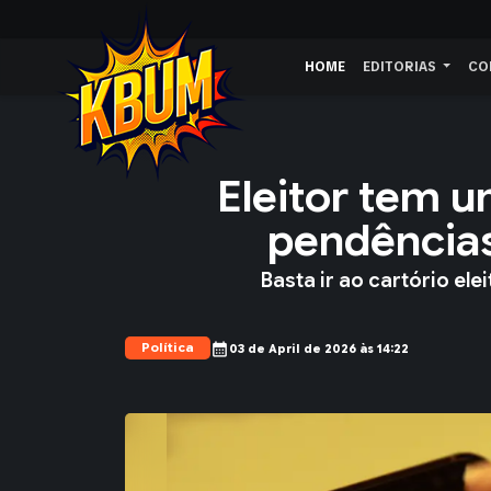
HOME
EDITORIAS
CO
Eleitor tem u
pendências 
Basta ir ao cartório ele
Política
calendar_month
03 de April de 2026 às 14:22