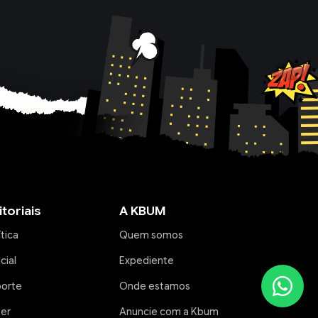
itoriais
A KBUM
ítica
Quem somos
icial
Expediente
porte
Onde estamos
zer
Anuncie com a Kbum