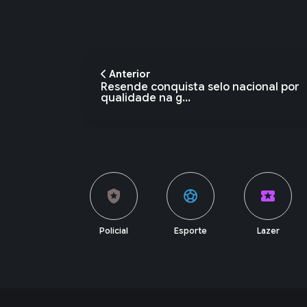
Anterior
Resende conquista selo nacional por
qualidade na g...
local_police
sports_soccer
local_activity
currency_exchange
Policial
Esporte
Lazer
Economia