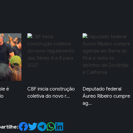
onstrução
Deputado federal
Acessibilidade nas
ovo r...
Áureo Ribeiro cumpre
Eleições: Pessoas
ag...
com...
rtilhe: