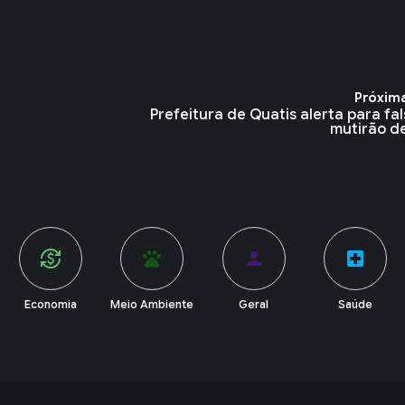
Próxim
Prefeitura de Quatis alerta para fa
mutirão de
pets
person
local_hospital
account_balance
Meio Ambiente
Geral
Saúde
Política