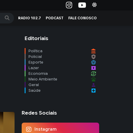
RADIO 102.7
PODCAST
FALE CONOSCO
Editoriais
account_balance
Política
local_police
Policial
sports_soccer
Esporte
local_activity
Lazer
currency_exchange
Economia
pets
Meio Ambiente
person
Geral
local_hospital
Saúde
Redes Sociais
Instagram