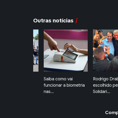
Outras notícias
iba como vai
Rodrigo Drable é
CBF inicia c
ncionar a biometria
escolhido pelo
coletiva do n
...
Solidari...
Compa